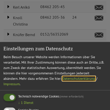
08462 205-45
Kerl Anikó
08462 205-36
24
Knoll
Christina
0152/36352069
Knüfer Bernd
08462 205-39
24
König
Einstellungen zum Datenschutz
Christian
Beim Besuch unserer Website werden Informationen über Sie
08462 205-40
2
Lafère
verarbeitet. Mit Ihrer Zustimmung können diese auch an Dritte, z.B.
zum Zweck der statistischen Auswertung, übermittelt werden. Sie
Martina
können die hier vorgenommenen Einstellungen jederzeit
08462 205-38
24
abändern.
Mehr dazu erfahren Sie hier:
Datenschutzerklärung
/
Lang Manfred
Impressum
.
08462 205-31
20
Lell Marion
Technisch notwendige Cookies
(immer erforderlich)
08462 205-30
23
Lindner
↓
1
Dienst
Thomas
Soziale Plugins