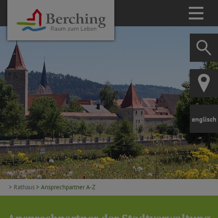
englisch
> Rathaus
> Ansprechpartner A-Z