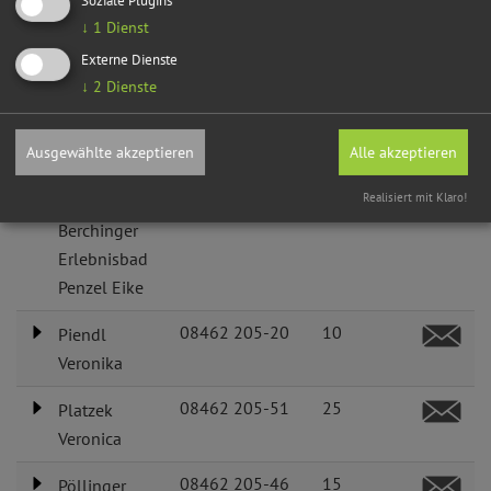
↓
1
Dienst
08462 205-52
25
Mayer
Madeleine
Externe Dienste
↓
2
Dienste
08462 205-15
6
Meier Maria
08462 205-27
16
Ausgewählte akzeptieren
Alle akzeptieren
Meyer Carina
08462 27373
Realisiert mit Klaro!
Leiter
Berchinger
Erlebnisbad
Penzel Eike
08462 205-20
10
Piendl
Veronika
08462 205-51
25
Platzek
Veronica
08462 205-46
15
Pöllinger