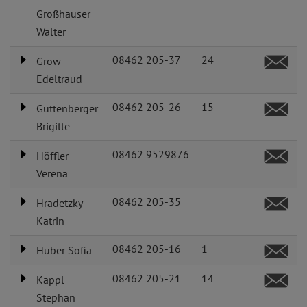
Großhauser
Walter
08462 205-37
24
Grow
Edeltraud
08462 205-26
15
Guttenberger
Brigitte
08462 9529876
Höffler
Verena
08462 205-35
Hradetzky
Katrin
08462 205-16
1
Huber Sofia
08462 205-21
14
Kappl
Stephan