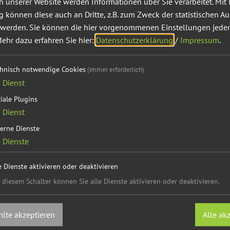
 unserer Website werden Informationen über Sie verarbeitet. Mit 
können diese auch an Dritte, z.B. zum Zweck der statistischen A
 werden. Sie können die hier vorgenommenen Einstellungen jeder
ehr dazu erfahren Sie hier:
Datenschutzerklärung
/
Impressum
.
chnisch notwendige Cookies
Ort
(immer erforderlich)
1
Dienst
iale Plugins
Fax
1
Dienst
erne Dienste
2
Dienste
e Dienste aktivieren oder deaktivieren
 diesem Schalter können Sie alle Dienste aktivieren oder deaktivieren.
lte akzeptieren
Alle ak