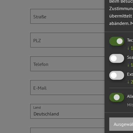
Beim Besuch
Zustimmung 
übermittelt
Straße
abändern.
M
Te
PLZ
↓
Soz
Telefon
↓
Ext
↓
E-Mail
All
Mit
Land
Ausgewäh