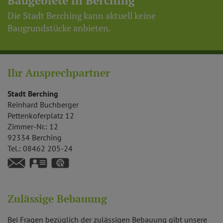
Baugebiete in Berching
Die Stadt Berching kann aktuell keine
Baugrundstücke anbieten.
Ihr Ansprechpartner
Stadt Berching
Reinhard
Buchberger
Pettenkoferplatz 12
Zimmer-Nr.: 12
92334
Berching
Tel.:
08462 205-24
vCard
GPS:
49°6'21.92''N
11°26'29.89''E
Zulässige Bebauung
Bei Fragen bezüglich der zulässigen Bebauung gibt unsere