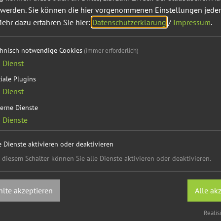
 werden. Sie können die hier vorgenommenen Einstellungen jeder
onalen Entwicklung gemeinsam mit neun weiteren Kommu
ehr dazu erfahren Sie hier:
Datenschutzerklärung
/
Impressum
.
s Intergrierten Stadtentwicklungskonzepts (ISEK) umgeset
chnisch notwendige Cookies
(immer erforderlich)
1
Dienst
enger Zusammenarbeit mit dem Tourismusverband Naturpar
iale Plugins
1
Dienst
erne Dienste
2
Dienste
zept (ILEK) für das Aktionsbündnis Oberpfalz-Mittelfran
e Dienste aktivieren oder deaktivieren
 diesem Schalter können Sie alle Dienste aktivieren oder deaktivieren.
tmühl-Jura (LES)
lte akzeptieren
Alle ak
Realis