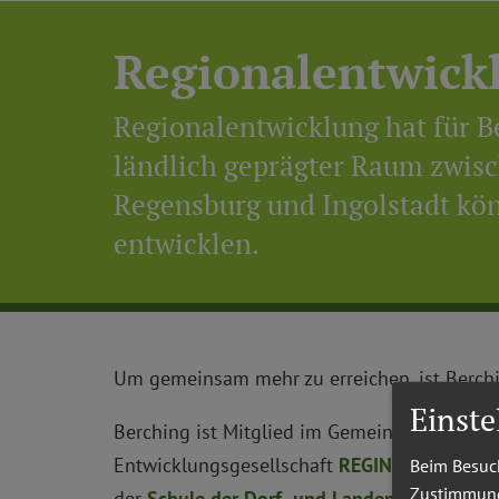
Regionalentwickl
Regionalentwicklung hat für 
ländlich geprägter Raum zwisc
Regensburg und Ingolstadt kön
entwicklen.
Um gemeinsam mehr zu erreichen, ist Berchin
Einst
Berching ist Mitglied im Gemeindeverbund
Entwicklungsgesellschaft
REGINA GmbH
des 
Beim Besuch
Zustimmung 
der
Schule der Dorf- und Landentwicklung
–