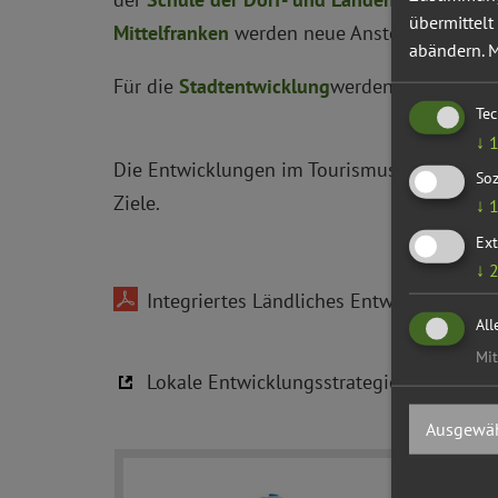
übermittelt
Mittelfranken
werden neue Anstöße zur regi
abändern.
M
Für die
Stadtentwicklung
werden Projekte de
Te
↓
Die Entwicklungen im Tourismus werden in 
Soz
Ziele.
↓
Ext
↓
Integriertes Ländliches Entwicklungskon
All
Mit
Lokale Entwicklungsstrategie der LAG Al
Ausgewäh