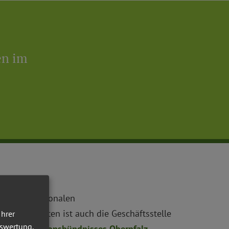
en im
 in der Regionalen
i Plankstetten ist auch die Geschäftsstelle
Ihrer
uswertung,
hmen des
Aktionsbündnisses Oberpfalz