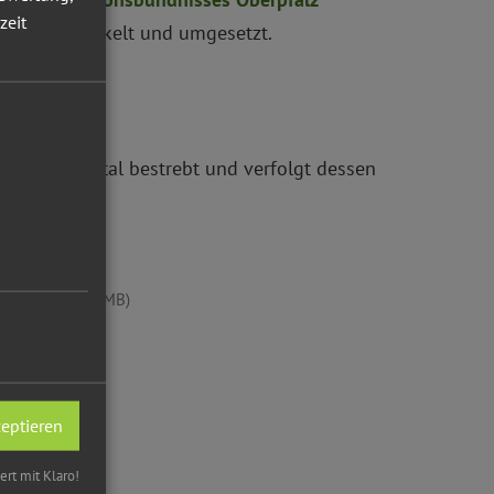
zeit
nen entwickelt und umgesetzt.
zt.
k Altmühltal bestrebt und verfolgt dessen
ken (AOM)
(4,3 MB)
zeptieren
iert mit Klaro!