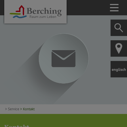
englisch
> Service
> Kontakt