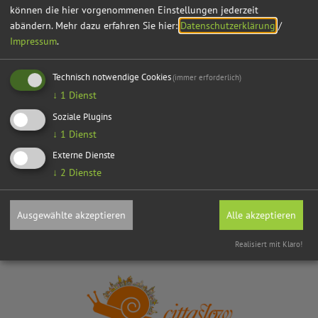
können die hier vorgenommenen Einstellungen jederzeit
Nachricht
abändern.
Mehr dazu erfahren Sie hier:
Datenschutzerklärung
/
Impressum
.
Technisch notwendige Cookies
(immer erforderlich)
↓
1
Dienst
Ich habe die
Datenschutzhinweise gelesen
und bin
Soziale Plugins
damit einverstanden.*
↓
1
Dienst
*) Pflichtfeld
Externe Dienste
Absenden
↓
2
Dienste
Ausgewählte akzeptieren
Alle akzeptieren
Realisiert mit Klaro!