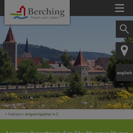
englisch
> Rathaus
> Ansprechpartner A-Z