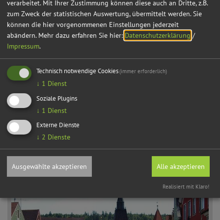
verarbeitet. Mit Ihrer Zustimmung können diese auch an Dritte, z.B.
zum Zweck der statistischen Auswertung, übermittelt werden. Sie
können die hier vorgenommenen Einstellungen jederzeit
abändern.
Mehr dazu erfahren Sie hier:
Datenschutzerklärung
/
Impressum
.
Technisch notwendige Cookies
(immer erforderlich)
↓
1
Dienst
Soziale Plugins
↓
1
Dienst
Externe Dienste
↓
2
Dienste
Veranstaltungen
Ausgewählte akzeptieren
Alle akzeptieren
Realisiert mit Klaro!