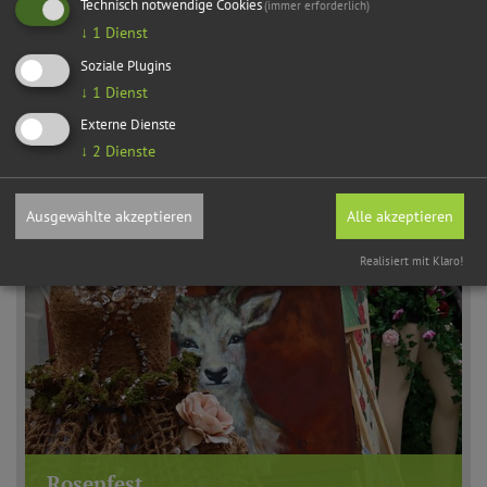
Technisch notwendige Cookies
(immer erforderlich)
Open Air Kino
↓
1
Dienst
Soziale Plugins
↓
1
Dienst
Externe Dienste
↓
2
Dienste
Ausgewählte akzeptieren
Alle akzeptieren
Realisiert mit Klaro!
Rosenfest