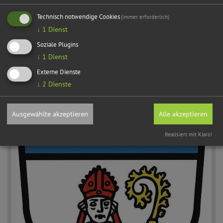
Technisch notwendige Cookies
(immer erforderlich)
↓
1
Dienst
Sitzungstermine
Soziale Plugins
↓
1
Dienst
Externe Dienste
↓
2
Dienste
Ausgewählte akzeptieren
Alle akzeptieren
Realisiert mit Klaro!