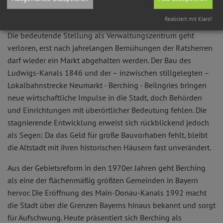
Eichstätt säkularisiert wird, fällt Berching zunächst an das
Realisiert mit Klaro!
Kurfürstentum Salzburg und wird 1806 schließlich bayerisch.
Die bedeutende Stellung als Verwaltungszentrum geht
verloren, erst nach jahrelangen Bemühungen der Ratsherren
darf wieder ein Markt abgehalten werden. Der Bau des
Ludwigs-Kanals 1846 und der – inzwischen stillgelegten –
Lokalbahnstrecke Neumarkt - Berching - Beilngries bringen
neue wirtschaftliche Impulse in die Stadt, doch Behörden
und Einrichtungen mit überörtlicher Bedeutung fehlen. Die
stagnierende Entwicklung erweist sich rückblickend jedoch
als Segen: Da das Geld für große Bauvorhaben fehlt, bleibt
die Altstadt mit ihren historischen Häusern fast unverändert.
Aus der Gebietsreform in den 1970er Jahren geht Berching
als eine der flächenmäßig größten Gemeinden in Bayern
hervor. Die Eröffnung des Main-Donau-Kanals 1992 macht
die Stadt über die Grenzen Bayerns hinaus bekannt und sorgt
für Aufschwung. Heute präsentiert sich Berching als