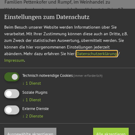
Familien Pettenkofer und Rumpf, im Weinhandel zu
Wohlstand gelangt, erweisen sich ihrer Heimatstadt im 17.
Einstellungen zum Datenschutz
und 18. Jahrhundert als großzügige Mäzene.
Beim Besuch unserer Website werden Informationen über Sie
verarbeitet. Mit Ihrer Zustimmung können diese auch an Dritte, z.B.
zum Zweck der statistischen Auswertung, übermittelt werden. Sie
können die hier vorgenommenen Einstellungen jederzeit
abändern.
Mehr dazu erfahren Sie hier:
Datenschutzerklärung
/
Impressum
.
Technisch notwendige Cookies
(immer erforderlich)
↓
1
Dienst
Soziale Plugins
↓
1
Dienst
Externe Dienste
↓
2
Dienste
Vom Ludwigskanal bis zum Main-Donau-Kanal
Als in Folge der napoleonischen Kriege das Hochstift
Ausgewählte akzeptieren
Alle akzeptieren