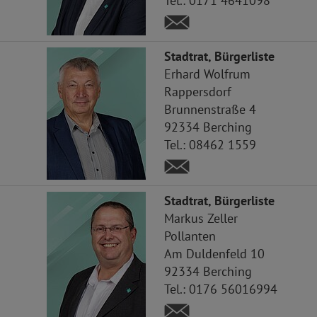
Tel.:
0171 4641098
Stadtrat, Bürgerliste
Erhard
Wolfrum
Rappersdorf
Brunnenstraße 4
92334
Berching
Tel.:
08462 1559
Stadtrat, Bürgerliste
Markus
Zeller
Pollanten
Am Duldenfeld 10
92334
Berching
Tel.:
0176 56016994