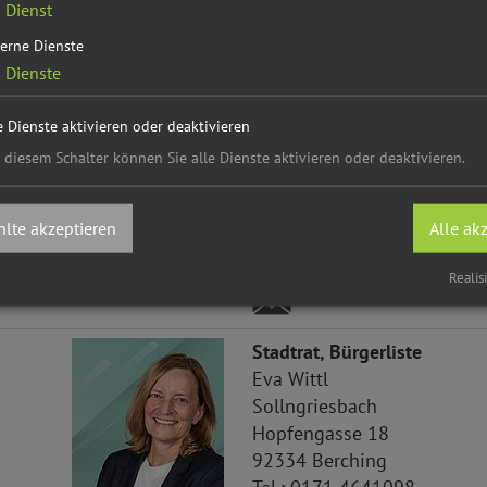
1
Dienst
92334
Berching
erne Dienste
Tel.:
08460 603
2
Dienste
e Dienste aktivieren oder deaktivieren
Stadtrat, Freie Wähler
 diesem Schalter können Sie alle Dienste aktivieren oder deaktivieren.
Egid
Retzer
Rappersdorf
Johannesstraße 26
lte akzeptieren
Alle ak
92334
Berching
Tel.:
0160 90892898
Realis
Stadtrat, Bürgerliste
Eva
Wittl
Sollngriesbach
Hopfengasse 18
92334
Berching