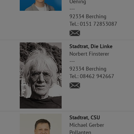
Oening
---
92334
Berching
Tel.:
0151 72853087
Stadtrat, Die Linke
Norbert
Finsterer
---
92334
Berching
Tel.:
08462 942667
Stadtrat, CSU
Michael
Gerber
Pollanten