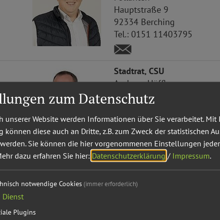
Hauptstraße 9
92334
Berching
Tel.:
0151 11403795
Stadtrat, CSU
Andreas
Höffler
ellungen zum Datenschutz
Ulmenstraße 6
92334
Berching
 unserer Website werden Informationen über Sie verarbeitet. Mit 
Tel.:
0170 7547640
können diese auch an Dritte, z.B. zum Zweck der statistischen A
 werden. Sie können die hier vorgenommenen Einstellungen jeder
ehr dazu erfahren Sie hier:
Datenschutzerklärung
/
Impressum
.
Stadtrat, CSU
chnisch notwendige Cookies
(immer erforderlich)
Josef
Leidl
1
Dienst
Holnstein
iale Plugins
Regens-Wagner-Straße 41