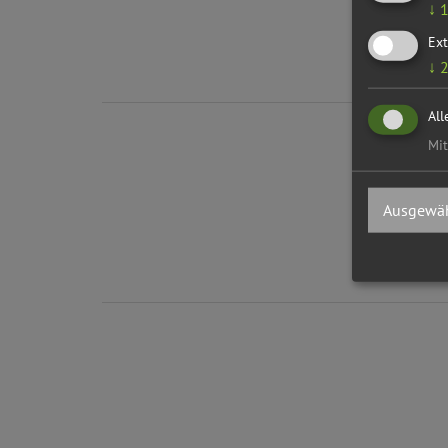
↓
Ext
↓
All
Mit
Ausgewäh