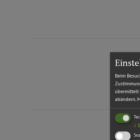
Einst
Beim Besuch
Zustimmung 
übermittelt
abändern.
M
Te
↓
Soz