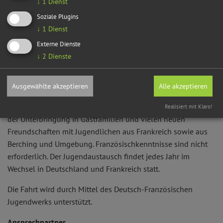
↓
1
Dienst
Soziale Plugins
Jugendaustausch mit der Partnerstadt Savigny
↓
1
Dienst
Du bist zwischen 12 und 18 Jahre alt und hast Lust auf ein
Externe Dienste
↓
2
Dienste
unvergessliches Sommererlebnis in Savigny, Frankreich?
Dann sei dabei! Die Fahrt wird im Rahmen des
Ferienprogramms der Stadt Berching angeboten und führt
Ausgewählte akzeptieren
Alle akzeptieren
dich vom 23. bis 30. August 2026 nach Savigny. Dich erwartet
eine abwechslungsreiche Woche mit spannenden Aktivitäten,
Realisiert mit Klaro!
der Unterbringung in Gastfamilien und vielen neuen
Freundschaften mit Jugendlichen aus Frankreich sowie aus
Berching und Umgebung. Französischkenntnisse sind nicht
erforderlich. Der Jugendaustausch findet jedes Jahr im
Wechsel in Deutschland und Frankreich statt.
Die Fahrt wird durch Mittel des Deutsch-Französischen
Jugendwerks unterstützt.
Ansprechpartner