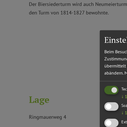
Der Biersiederturm wird auch Neumeierturm
den Turm von 1814-1827 bewohnte.
Einst
Beim Besuch
Zustimmung 
übermittelt
abändern.
M
Te
↓
Lage
Soz
↓
Ringmauerweg 4
Ext