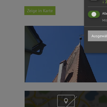
↓
Zeige in Karte
All
Mit
Ausgewäh