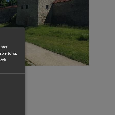
Ihrer
uswertung,
zeit