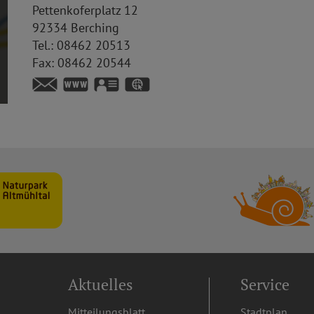
Pettenkoferplatz 12
92334
Berching
Tel.:
08462 20513
Fax:
08462 20544
https://www.berching.de
vCard
GPS:
49°6'22.01''N
11°26'29.98''E
Aktuelles
Service
Mitteilungsblatt
Stadtplan