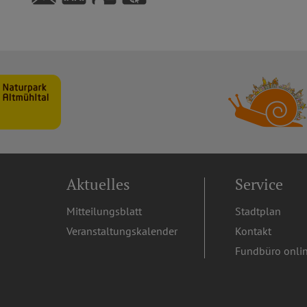
49°4'6.06''N
11°27'12.24''E
Aktuelles
Service
Mitteilungsblatt
Stadtplan
Veranstaltungskalender
Kontakt
Fundbüro onli