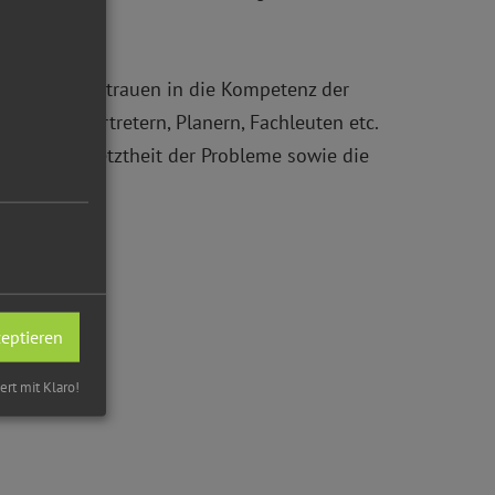
nen Seite Vertrauen in die Kompetenz der
Behördenvertretern, Planern, Fachleuten etc.
e und Vernetztheit der Probleme sowie die
zeptieren
iert mit Klaro!