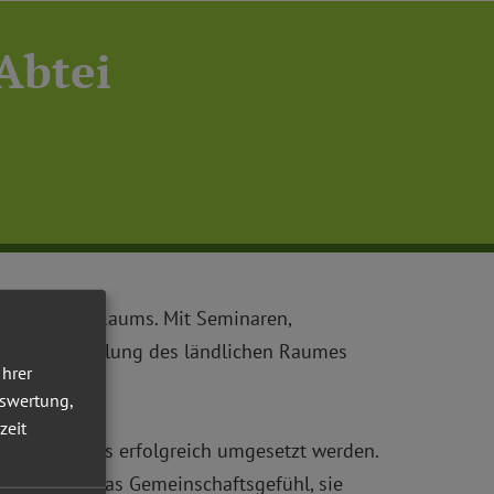
Abtei
 ländlichen Raums. Mit Seminaren,
igen Entwicklung des ländlichen Raumes
Ihrer
uswertung,
zeit
 wird, kann es erfolgreich umgesetzt werden.
gung stärkt das Gemeinschaftsgefühl, sie