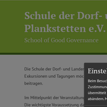
Schule der Dorf-
Plankstetten e.V.
School of Good Governance
Die Schule der Dorf- und Landentwicklung (S
Einst
Exkursionen und Tagungen möchte die SDL z
Beim Besuch
beitragen.
Zustimmung 
übermittelt
Im Mittelpunkt der Veranstaltungen stehen d
abändern.
M
Die wichtigste Voraussetzung dafür ist eine