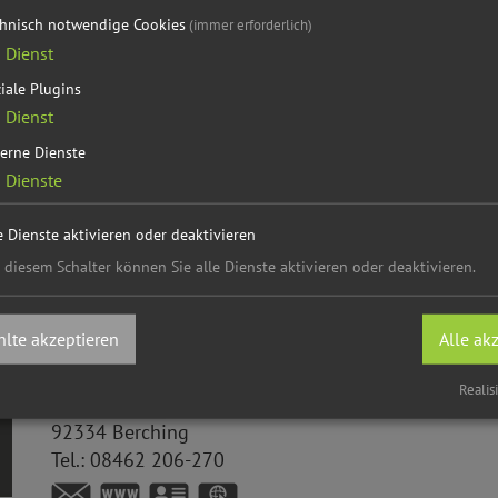
kation mit der eigenen Heimat.
chnisch notwendige Cookies
(immer erforderlich)
1
Dienst
, bei den Planungen mitzuwirken. Das erfordert auf der ei
iale Plugins
1
Dienst
hulung und Information. Damit sich die Bürger gegenüber 
erne Dienste
e Grundkenntnisse, ein Verständnis für die Zusammenhäng
2
Dienste
it anderen Meinungen („Streitkultur”) erforderlich.
e Dienste aktivieren oder deaktivieren
 diesem Schalter können Sie alle Dienste aktivieren oder deaktivieren.
Ansprechpartner
Schule der Dorf- und Landentwicklung
lte akzeptieren
Alle ak
Karl
Roth
Plankstetten
Realis
Fribertshofener Straße 1
92334
Berching
Tel.:
08462 206-270
www.sdl-plankstetten.de
vCard
GPS: