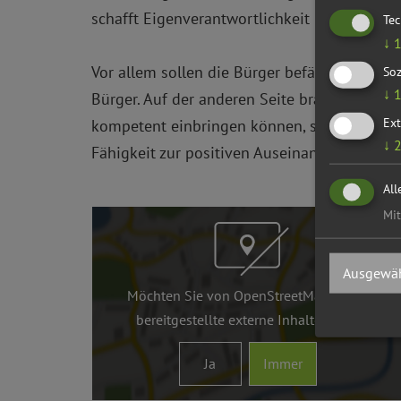
schafft Eigenverantwortlichkeit und Identifi
Te
↓
Vor allem sollen die Bürger befähigt werden
Soz
↓
Bürger. Auf der anderen Seite braucht es Sc
Ext
kompetent einbringen können, sind fachlich
↓
Fähigkeit zur positiven Auseinandersetzung m
All
Mit
Ausgewäh
Möchten Sie von
OpenStreetMap/Leaflet
bereitgestellte externe Inhalte laden?
Ja
Immer