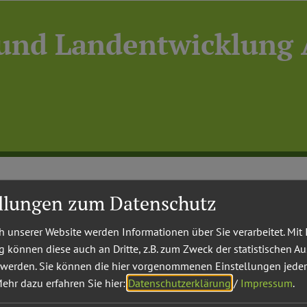
 und Landentwicklung 
DL) ist eine Bildungseinrichtung für die Entwicklung des
ellungen zum Datenschutz
u einer eigenständigen, eigendynamischen und nachhalt
 unserer Website werden Informationen über Sie verarbeitet. Mit 
können diese auch an Dritte, z.B. zum Zweck der statistischen A
 werden. Sie können die hier vorgenommenen Einstellungen jeder
ie Bürger, denn nur wenn ein Projekt von vielen getragen
ehr dazu erfahren Sie hier:
Datenschutzerklärung
/
Impressum
.
 intensive Bürgerbeteiligung von Anfang an. Bürgerbeteili