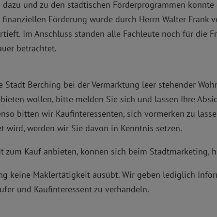
e dazu und zu den städtischen Förderprogrammen konnte d
 finanziellen Förderung wurde durch Herrn Walter Frank v
tieft. Im Anschluss standen alle Fachleute noch für die 
uer betrachtet.
Stadt Berching bei der Vermarktung leer stehender Wohnhä
nbieten wollen, bitte melden Sie sich und lassen Ihre Absi
so bitten wir Kaufinteressenten, sich vormerken zu lass
 wird, werden wir Sie davon in Kenntnis setzen.
adt zum Kauf anbieten, können sich beim Stadtmarketing, 
ing keine Maklertätigkeit ausübt. Wir geben lediglich Inf
äufer und Kaufinteressent zu verhandeln.