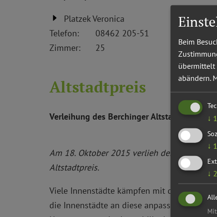
Einst
Platzek Veronica
Telefon:
08462 205-51
Beim Besuch
Zimmer:
25
Zustimmung 
übermittelt
abändern.
M
Altstadtpreis
Te
Verleihung des Berchinger Altstadtpreises
↓
Soz
↓
Am 18. Oktober 2015 verlieh der Stadtentwi
Ext
Altstadtpreis.
↓
Viele Innenstädte kämpfen mit den Auswirkun
All
die Innenstädte an diese anpassen müssen um
Mit