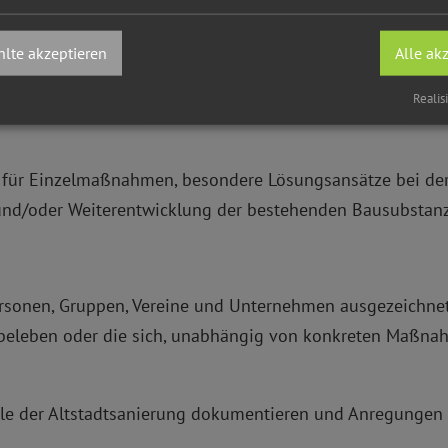
evölkerung, von Vereinen und Organisationen um die Zukun
spielgebende Maßnahmen aufmerksam zu machen, die zu ein
lte akzeptieren
Alle ak
ategorien:
Realis
für Einzelmaßnahmen, besondere Lösungsansätze bei de
t und/oder Weiterentwicklung der bestehenden Bausubstanz
rsonen, Gruppen, Vereine und Unternehmen ausgezeichne
 beleben oder die sich, unabhängig von konkreten Maßnah
Ziele der Altstadtsanierung dokumentieren und Anregungen