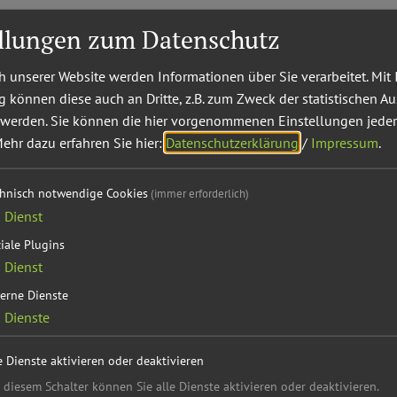
ellungen zum Datenschutz
 unserer Website werden Informationen über Sie verarbeitet. Mit 
können diese auch an Dritte, z.B. zum Zweck der statistischen A
 werden. Sie können die hier vorgenommenen Einstellungen jeder
ehr dazu erfahren Sie hier:
Datenschutzerklärung
/
Impressum
.
chnisch notwendige Cookies
(immer erforderlich)
1
Dienst
iale Plugins
1
Dienst
cklungsverein "Gemeinsam für Berching" zusammen mit de
erne Dienste
2
Dienste
gen unterschiedlicher globaler und gesellschaftlicher En
e Dienste aktivieren oder deaktivieren
 für Bewohner und Gäste weiter attraktiv zu bleiben. Die
 diesem Schalter können Sie alle Dienste aktivieren oder deaktivieren.