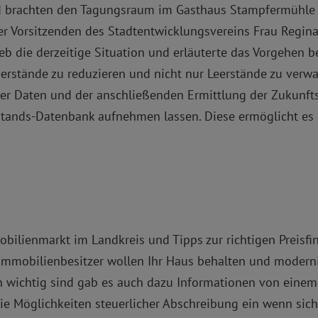
d brachten den Tagungsraum im Gasthaus Stampfermühle 
r Vorsitzenden des Stadtentwicklungsvereins Frau Regina B
ieb die derzeitige Situation und erläuterte das Vorgehen 
eerstände zu reduzieren und nicht nur Leerstände zu verw
er Daten und der anschließenden Ermittlung der Zukunfts
rstands-Datenbank aufnehmen lassen. Diese ermöglicht es 
bilienmarkt im Landkreis und Tipps zur richtigen Preisfi
mmobilienbesitzer wollen Ihr Haus behalten und modernis
n wichtig sind gab es auch dazu Informationen von eine
die Möglichkeiten steuerlicher Abschreibung ein wenn si