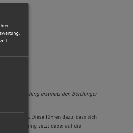
Ihrer
uswertung,
zeit
r Stadt Berching erstmals den Berchinger
twicklungen. Diese führen dazu, dass sich
 Stadt Berching setzt dabei auf die