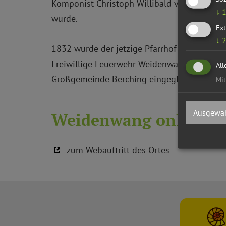
Komponist Christoph Willibald von Gluck au
↓
wurde.
Ext
↓
1832 wurde der jetzige Pfarrhof erbaut. 183
Freiwillige Feuerwehr Weidenwang gegründe
All
Großgemeinde Berching eingegliedert
Mit
Ausgewäh
Weidenwang online
zum Webauftritt des Ortes