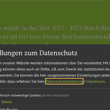
 wurde in der Zeit 1057 - 1075 durch Bi
b es im Ort eine kleine Reichsministeria
on Weidenwang saß.
ellungen zum Datenschutz
 unserer Website werden Informationen über Sie verarbeitet. Mit 
können diese auch an Dritte, z.B. zum Zweck der statistischen A
albe Burg zu Weidenwang von Chunrat der Loter für den 
 werden. Sie können die hier vorgenommenen Einstellungen jeder
ehr dazu erfahren Sie hier:
Datenschutzerklärung
/
Impressum
.
urg an das Kloster Seligenporten.
chnisch notwendige Cookies
(immer erforderlich)
er Pfarrhof mit Stadl und Stallung erbaut, da der vorhe
1
Dienst
 Weidenwang im Schloss in Erasbach. Am 2. Juli 1714 kam
iale Plugins