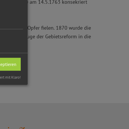
n Kirche, die am 14.5.1763 konsekriert
 Häuser zum Opfer fielen. 1870 wurde die
nwang im Zuge der Gebietsreform in die
zeptieren
iert mit Klaro!