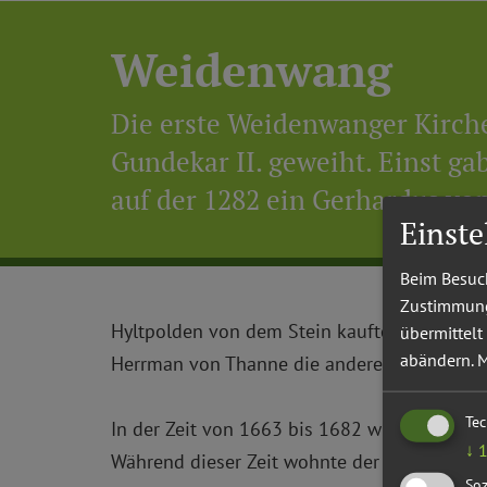
Weidenwang
Die erste Weidenwanger Kirche
Gundekar II. geweiht. Einst ga
auf der 1282 ein Gerhardus v
Einst
Beim Besuch
Zustimmung 
Hyltpolden von dem Stein kaufte 1318 die h
übermittelt
abändern.
M
Herrman von Thanne die andere Hälfte der B
Te
In der Zeit von 1663 bis 1682 wurde ein neu
↓
Während dieser Zeit wohnte der Pfarrer von
Soz