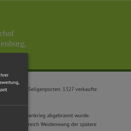
schof
lenburg,
Ihrer
uswertung,
Konvent von Seligenporten. 1327 verkaufte
zeit
rige im Schwedenkrieg abgebrannt wurde.
 im Pfarreibereich Weidenwang der spätere