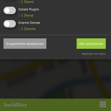
Möchten Sie von OpenStreetMap/Leaflet bereitgestellte externe
↓
1
Dienst
Inhalte laden?
Soziale Plugins
↓
1
Dienst
Ja, immer
Externe Dienste
↓
2
Dienste
Ausgewählte akzeptieren
Alle akzeptieren
Realisiert mit Klaro!
Suchfilter