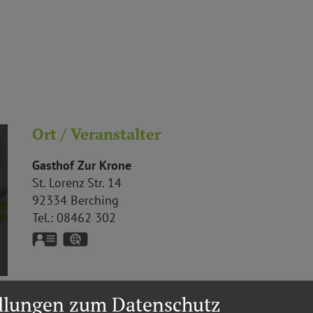
Ort / Veranstalter
Gasthof Zur Krone
St. Lorenz Str. 14
92334
Berching
Tel.:
08462 302
vCard
GPS:
49°6'17.96''N
11°26'38.76''E
ellungen zum Datenschutz