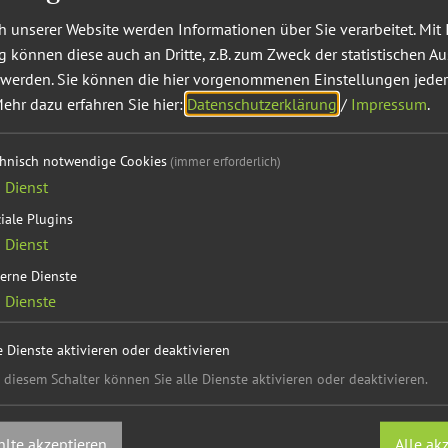
 unserer Website werden Informationen über Sie verarbeitet. Mit 
können diese auch an Dritte, z.B. zum Zweck der statistischen A
09.08.26
 werden. Sie können die hier vorgenommenen Einstellungen jeder
ehr dazu erfahren Sie hier:
Datenschutzerklärung
/
Impressum
.
Sankt-Lorenz-Kirchweih im Gast
Kulinarische Veranstaltungen
chnisch notwendige Cookies
(immer erforderlich)
Lassen Sie sich am Kirchweihwochenende im Gasthof
1
Dienst
Küche und Brauhaus verwöhnen. Herzhafte Braten, f
iale Plugins
selbstgemachte Kuchen und Torten, ...
1
Dienst
erne Dienste
2
Dienste
e Dienste aktivieren oder deaktivieren
10.08.26
 diesem Schalter können Sie alle Dienste aktivieren oder deaktivieren.
Schnitzel-, Haxn- und Schäuferl
lte akzeptieren
Alle ak