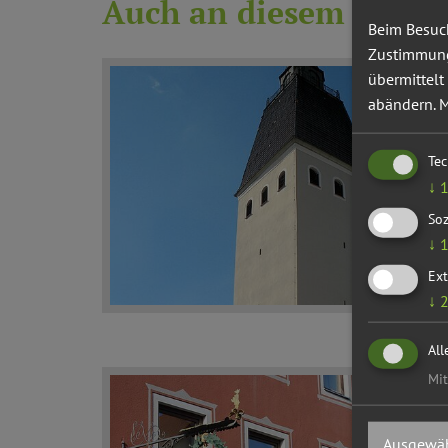
Auch an diesem Ort
Beim Besuch
Zustimmung 
übermittelt
abändern.
M
Te
↓
Soz
↓
Ext
↓
All
Mit
Ausgewäh