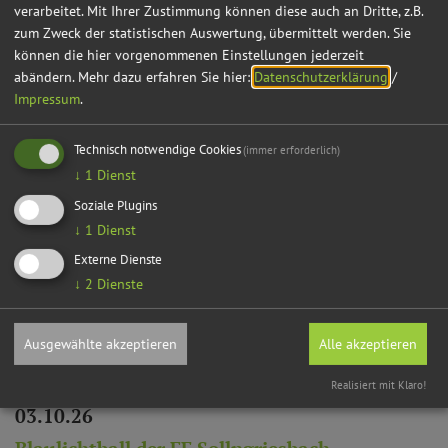
verarbeitet. Mit Ihrer Zustimmung können diese auch an Dritte, z.B.
zum Zweck der statistischen Auswertung, übermittelt werden. Sie
können die hier vorgenommenen Einstellungen jederzeit
Auch an diesem Ort
abändern.
Mehr dazu erfahren Sie hier:
Datenschutzerklärung
/
Impressum
.
Technisch notwendige Cookies
(immer erforderlich)
↓
1
Dienst
Soziale Plugins
↓
1
Dienst
Externe Dienste
↓
2
Dienste
Ausgewählte akzeptieren
Alle akzeptieren
Realisiert mit Klaro!
03.10.26