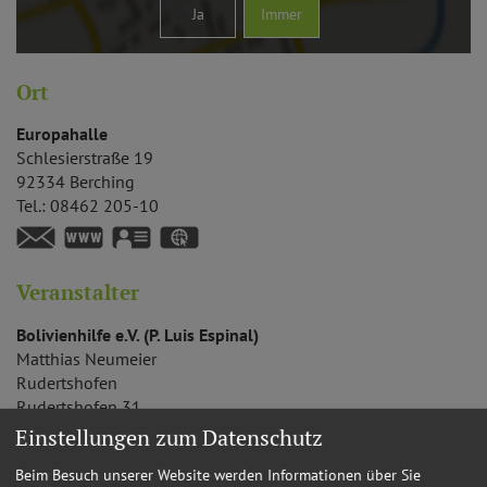
Ja
Immer
Ort
Europahalle
Schlesierstraße 19
92334
Berching
Tel.:
08462 205-10
www.berching.de
vCard
GPS:
49°6'14.99''N
11°26'21.4''E
Veranstalter
Bolivienhilfe e.V. (P. Luis Espinal)
Matthias
Neumeier
Rudertshofen
Rudertshofen 31
92334
Berching
Einstellungen zum Datenschutz
Tel.:
0160 91763325
Beim Besuch unserer Website werden Informationen über Sie
www.bolivienhilfe.com
vCard