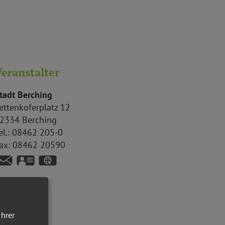
eranstalter
tadt Berching
ettenkoferplatz 12
2334
Berching
el.:
08462 205-0
ax:
08462 20590
vCard
GPS:
49°6'21.92''N
11°26'29.89''E
Ihrer