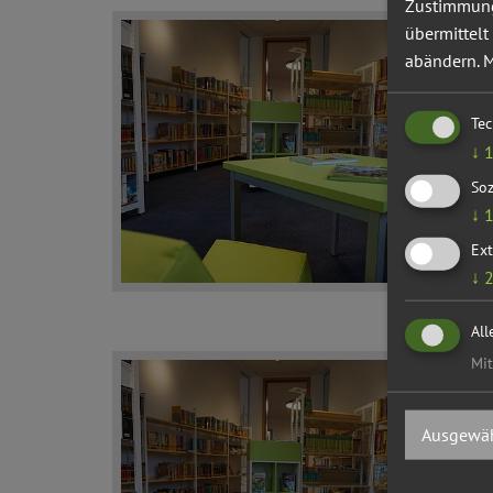
Zustimmung 
übermittelt
abändern.
M
Te
↓
Soz
↓
Ext
↓
All
Mit
Ausgewäh