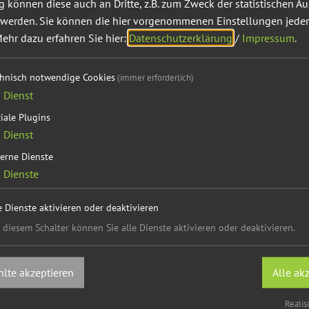
können diese auch an Dritte, z.B. zum Zweck der statistischen A
09.08.26
 werden. Sie können die hier vorgenommenen Einstellungen jeder
ehr dazu erfahren Sie hier:
Datenschutzerklärung
/
Impressum
.
Bilderbuchkino in der Stadtbüch
Literatur
chnisch notwendige Cookies
(immer erforderlich)
Bilderbuchkino in der Bücherei Jeden 1. Sonntag 
1
Dienst
unseren LeseMinis (ab ca. 4 Jahren) eine Geschichte
iale Plugins
ca. 20 Min. Wir freuen ...
1
Dienst
erne Dienste
2
Dienste
e Dienste aktivieren oder deaktivieren
13.09.26
 diesem Schalter können Sie alle Dienste aktivieren oder deaktivieren.
Bilderbuchkino in der Stadtbüch
lte akzeptieren
Alle ak
Literatur
Bilderbuchkino in der Bücherei Jeden 1. Sonntag 
Realis