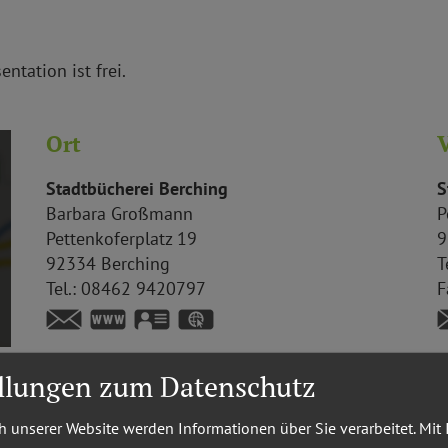
ntation ist frei.
Ort
V
Stadtbücherei Berching
S
Barbara
Großmann
P
Pettenkoferplatz 19
9
92334
Berching
T
Tel.:
08462 9420797
F
www.stadtbuecherei-berching.de
vCard
GPS:
49°6'21.29''N
11°26'26.23''E
ellungen zum Datenschutz
 unserer Website werden Informationen über Sie verarbeitet. Mit 