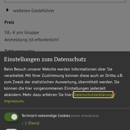
weiteren Gästeführer
Preis
58,- € pro Gruppe
Anmeldung ist erforderlich!
Zahlungsweise
Einstellungen zum Datenschutz
bar, direkt an den Gästeführer
Beim Besuch unserer Website werden Informationen über Sie
Treffpunkt
verarbeitet. Mit Ihrer Zustimmung können diese auch an Dritte, z.B.
zum Zweck der statistischen Auswertung, übermittelt werden. Sie
können die hier vorgenommenen Einstellungen jederzeit
abändern.
Mehr dazu erfahren Sie hier:
Datenschutzerklärung
/
weiter...
Impressum
.
Technisch notwendige Cookies
(immer erforderlich)
↓
1
Dienst