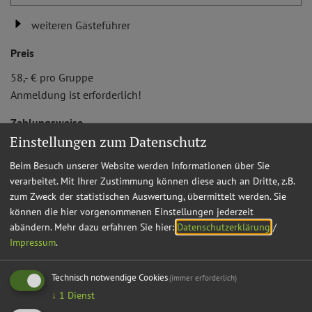
weiteren Gästeführer
Preis
58,- € pro Gruppe
Anmeldung ist erforderlich!
Zahlungsweise
Einstellungen zum Datenschutz
bar, direkt an den Gästeführer
Beim Besuch unserer Website werden Informationen über Sie
Treffpunkt
verarbeitet. Mit Ihrer Zustimmung können diese auch an Dritte, z.B.
zum Zweck der statistischen Auswertung, übermittelt werden. Sie
können die hier vorgenommenen Einstellungen jederzeit
abändern.
Mehr dazu erfahren Sie hier:
Datenschutzerklärung
/
weiter...
Impressum
.
Technisch notwendige Cookies
(immer erforderlich)
↓
1
Dienst