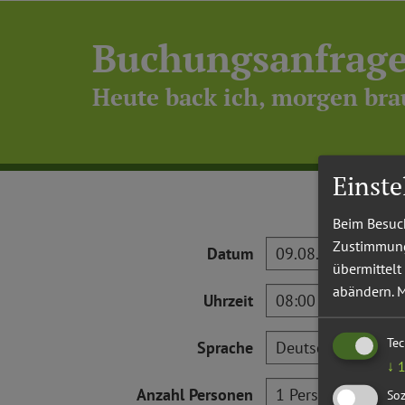
Buchungsanfrag
Heute back ich, morgen bra
Einst
Beim Besuch
Zustimmung 
Datum
übermittelt
abändern.
M
Uhrzeit
Te
Sprache
↓
Anzahl Personen
Soz