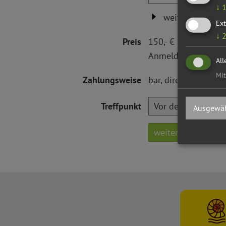
↓
weiteren Gästef
Ext
↓
Preis
150,- € pro Gruppe
Anmeldung ist erfor
All
Mit
Zahlungsweise
bar, direkt an den G
Treffpunkt
Ausgewäh
weiter...