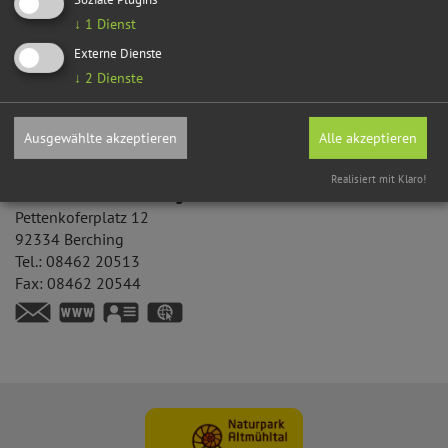
Ort
↓
1
Dienst
Veranstaltung ohne festen Ort
Externe Dienste
Berching
↓
2
Dienste
GPS:
49°6'15.67''N
11°26'39.76''E
Ausgewählte akzeptieren
Alle akzeptieren
Kontakt
Realisiert mit Klaro!
Tourismusbüro Berching
Pettenkoferplatz 12
92334
Berching
Tel.:
08462 20513
Fax:
08462 20544
https://www.berching.de
vCard
GPS:
49°6'22.01''N
11°26'29.98''E