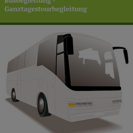
Busbegleitung -
Ganztagestourbegleitung