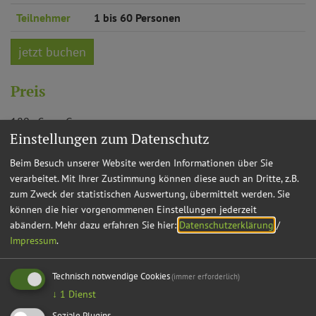
Teilnehmer
1 bis 60 Personen
jetzt buchen
Preis
180,- € pro Gruppe
Einstellungen zum Datenschutz
Anmeldung ist erforderlich!
Beim Besuch unserer Website werden Informationen über Sie
verarbeitet. Mit Ihrer Zustimmung können diese auch an Dritte, z.B.
zum Zweck der statistischen Auswertung, übermittelt werden. Sie
können die hier vorgenommenen Einstellungen jederzeit
abändern.
Mehr dazu erfahren Sie hier:
Datenschutzerklärung
/
Möchten Sie von
OpenStreetMap/Leaflet
bereitgestellte externe
Impressum
.
Inhalte laden?
Technisch notwendige Cookies
Ja
Immer
(immer erforderlich)
↓
1
Dienst
Soziale Plugins