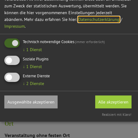
jetzt buchen
zum Zweck der statistischen Auswertung, übermittelt werden. Sie
können die hier vorgenommenen Einstellungen jederzeit
Preis
abändern.
Mehr dazu erfahren Sie hier:
Datenschutzerklärung
/
Impressum
.
58,- € pro Gruppe
Anmeldung ist erforderlich!
Technisch notwendige Cookies
(immer erforderlich)
↓
1
Dienst
Soziale Plugins
↓
1
Dienst
Externe Dienste
Möchten Sie von
OpenStreetMap/Leaflet
bereitgestellte externe
↓
2
Dienste
Inhalte laden?
Ja
Immer
Ausgewählte akzeptieren
Alle akzeptieren
Realisiert mit Klaro!
Ort
Veranstaltung ohne festen Ort