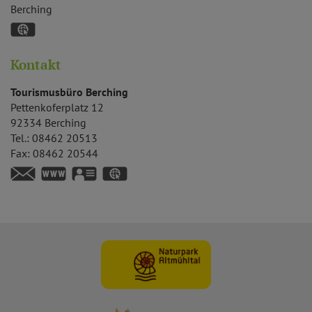
Berching
GPS:
49°6'15.67''N
11°26'39.76''E
Kontakt
Tourismusbüro Berching
Pettenkoferplatz 12
92334
Berching
Tel.:
08462 20513
Fax:
08462 20544
https://www.berching.de
vCard
GPS:
49°6'22.01''N
11°26'29.98''E