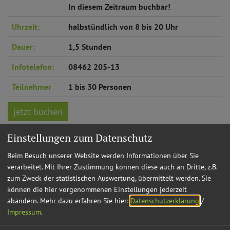
In diesem Zeitraum buchbar!
Uhrzeit:
halbstündlich von 8 bis 20 Uhr
Dauer:
1,5 Stunden
Infotelefon:
08462 205-13
Teilnehmer
1 bis 30 Personen
jetzt buchen
Einstellungen zum Datenschutz
Preis
Beim Besuch unserer Website werden Informationen über Sie
58,- € pro Gruppe
verarbeitet. Mit Ihrer Zustimmung können diese auch an Dritte, z.B.
Anmeldung ist erforderlich!
zum Zweck der statistischen Auswertung, übermittelt werden. Sie
können die hier vorgenommenen Einstellungen jederzeit
abändern.
Mehr dazu erfahren Sie hier:
Datenschutzerklärung
/
Impressum
.