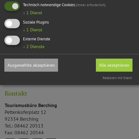
Technisch notwendige Cookies
(immer erforderlich)
Möchten Sie von
OpenStreetMap/Leaflet
bereitgestellte externe
↓
1
Dienst
Inhalte laden?
Soziale Plugins
Ja
Immer
↓
1
Dienst
Externe Dienste
↓
2
Dienste
Ort
Veranstaltung ohne festen Ort
Ausgewählte akzeptieren
Alle akzeptieren
Berching
GPS:
Realisiert mit Klaro!
49°6'15.67''N
11°26'39.76''E
Kontakt
Tourismusbüro Berching
Pettenkoferplatz 12
92334
Berching
Tel.:
08462 20513
Fax:
08462 20544