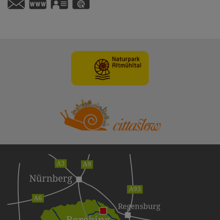
https://www.berching.de
vCard
GPS:
49°6'22.01''N
11°26'29.98''E