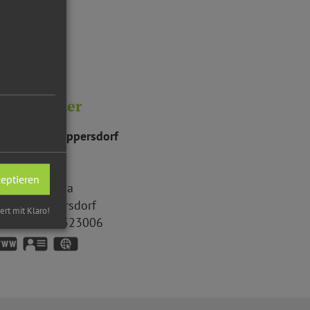
eranstalter
orfverein Rappersdorf
sabell
Grau
appersdorf
zeptieren
ohannesstr. 8a
2334
Rappersdorf
iert mit Klaro!
el.:
08462 9523006
www.rappersdorf.de
vCard
GPS:
49°7'52.32''N
11°27'0.11''E