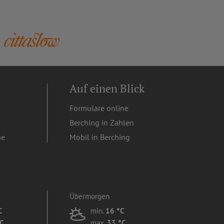
Auf einen Blick
Formulare online
Berching in Zahlen
ne
Mobil in Berching
Übermorgen
C
min.
16 °C
C
max.
33 °C