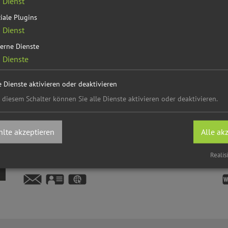
1
Dienst
iale Plugins
1
Dienst
erne Dienste
2
Dienste
Ort
V
e Dienste aktivieren oder deaktivieren
 diesem Schalter können Sie alle Dienste aktivieren oder deaktivieren.
Dorfhaus Rappersdorf
D
Isabell
Grau
I
Rappersdorf
R
lte akzeptieren
Alle ak
Berchinger Str. 1
J
92334
Berching
9
Realis
Tel.:
08462 9523006
T
vCard
GPS:
49°7'36.73''N
11°26'55.03''E