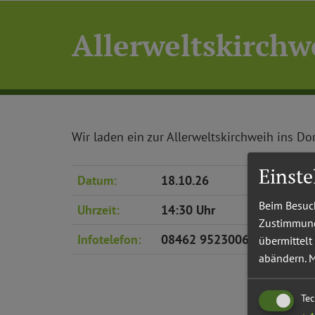
Allerweltskirchw
Wir laden ein zur Allerweltskirchweih ins D
Einst
Datum:
18.10.26
Beim Besuch
Uhrzeit:
14:30 Uhr
Zustimmung 
Infotelefon:
08462 9523006
übermittelt
abändern.
M
Te