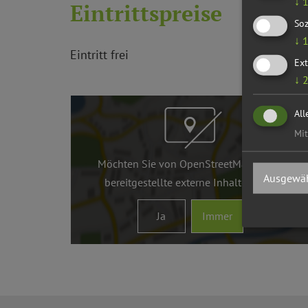
↓
Eintrittspreise
Soz
↓
Eintritt frei
Ext
↓
All
Mit
Möchten Sie von
OpenStreetMap/Leaflet
Ausgewäh
bereitgestellte externe Inhalte laden?
Ja
Immer