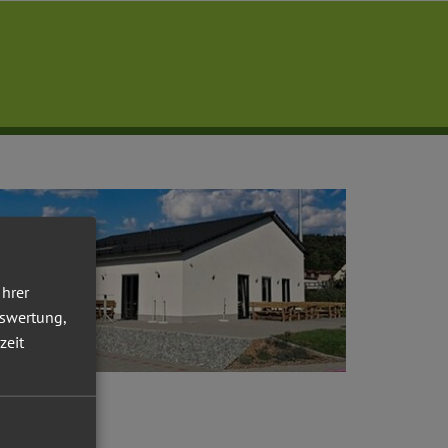
Ihrer
uswertung,
zeit