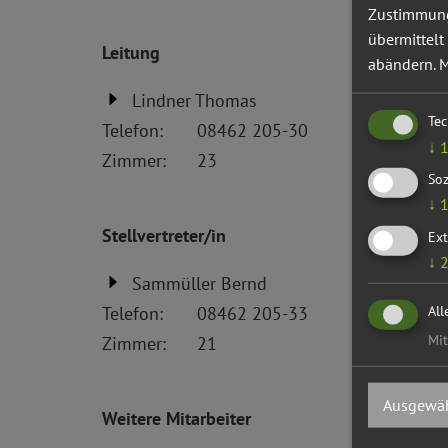
Zustimmung 
übermittelt
Leitung
abändern.
M
Lindner Thomas
Te
Telefon:
08462 205-30
↓
Zimmer:
23
Soz
↓
Stellvertreter/in
Ext
↓
Sammüller Bernd
All
Telefon:
08462 205-33
Mit
Zimmer:
21
Ausgewäh
Weitere Mitarbeiter