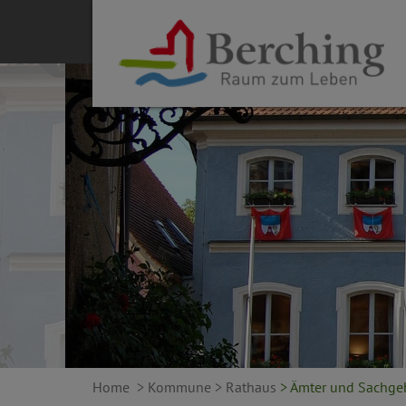
Home
> Kommune
> Rathaus
> Ämter und Sachge