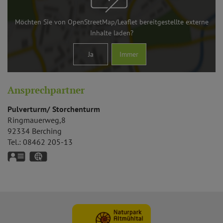
Möchten Sie von
OpenStreetMap/Leaflet
bereitgestellte externe
Inhalte laden?
Ja
Immer
Ansprechpartner
Pulverturm/ Storchenturm
Ringmauerweg,8
92334
Berching
Tel.:
08462 205-13
vCard
GPS:
49°6'29.26''N
11°26'24.75''E