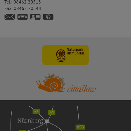
Tel.:
08462 20513
Fax:
08462 20544
https://www.berching.de
vCard
GPS:
49°6'22.01''N
11°26'29.98''E