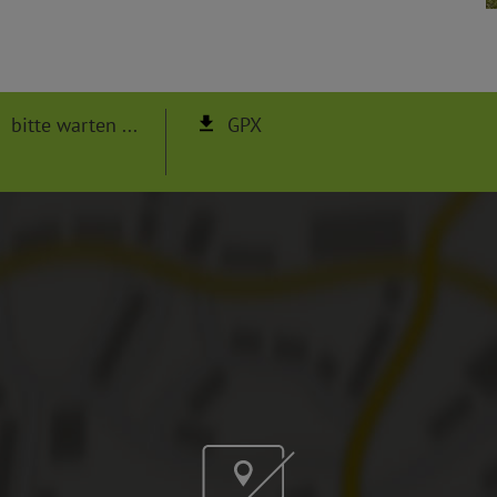
bitte warten ...
GPX