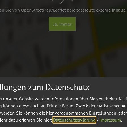
n Sie von OpenStreetMap/Leaflet bereitgestellte externe Inhalte
Ja, immer
ellungen zum Datenschutz
 unserer Website werden Informationen über Sie verarbeitet. Mit 
können diese auch an Dritte, z.B. zum Zweck der statistischen A
 bieten: Malerische Flusstäler wechseln sich ab mit hügel
 werden. Sie können die hier vorgenommenen Einstellungen jeder
schaften mit Kiefern und Buchenwäldern. Entlang des Wege
ehr dazu erfahren Sie hier:
Datenschutzerklärung
/
Impressum
.
a und Fauna beobachten.