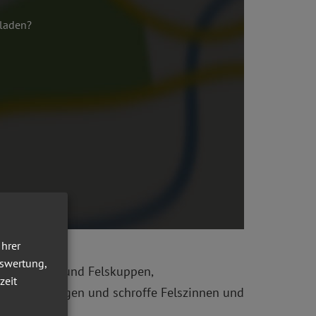
 laden?
Ihrer
uswertung,
igem Gelände und Felskuppen,
zeit
s liegen Burgen und schroffe Felszinnen und