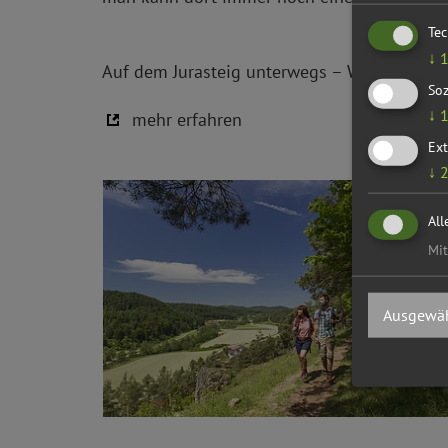
Te
↓
Auf dem Jurasteig unterwegs – Wanderurlau
Soz
↓
mehr erfahren
Ext
↓
All
Mit
Ausgewäh