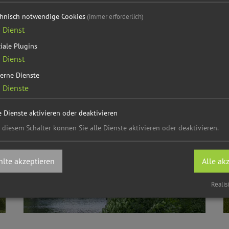
chnisch notwendige Cookies
(immer erforderlich)
1
Dienst
b mit Feuer & Eis
iale Plugins
1
Dienst
erne Dienste
2
Dienste
e Dienste aktivieren oder deaktivieren
 diesem Schalter können Sie alle Dienste aktivieren oder deaktivieren.
lte akzeptieren
Alle ak
Realis