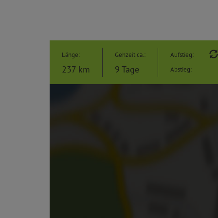
Länge:
Gehzeit ca.:
Aufstieg:
237 km
9 Tage
Abstieg: