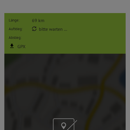
69 km
Länge:
bitte warten ...
Aufstieg:
Abstieg:
GPX