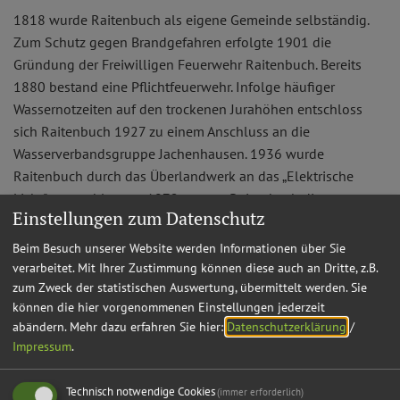
1818 wurde Raitenbuch als eigene Gemeinde selbständig.
Zum Schutz gegen Brandgefahren erfolgte 1901 die
Gründung der Freiwilligen Feuerwehr Raitenbuch. Bereits
1880 bestand eine Pflichtfeuerwehr. Infolge häufiger
Wassernotzeiten auf den trockenen Jurahöhen entschloss
sich Raitenbuch 1927 zu einem Anschluss an die
Wasserverbandsgruppe Jachenhausen. 1936 wurde
Raitenbuch durch das Überlandwerk an das „Elektrische
Licht" angeschlossen. 1972 musste Raitenbuch die
Einstellungen zum Datenschutz
Gemeindehoheit an die neue Großgemeinde Berching
abgeben und mit der gleichzeitigen Gebietsreform schied
Beim Besuch unserer Website werden Informationen über Sie
das Dorf 1972 aus dem bisherigen Landkreis Beilngries aus
verarbeitet. Mit Ihrer Zustimmung können diese auch an Dritte, z.B.
und wurde dem erweiterten Landkreis Neumarkt i.d.OPf.
zum Zweck der statistischen Auswertung, übermittelt werden. Sie
können die hier vorgenommenen Einstellungen jederzeit
angeschlossen.
abändern.
Mehr dazu erfahren Sie hier:
Datenschutzerklärung
/
Impressum
.
Raitenbuch online
Technisch notwendige Cookies
zum Webauftritt des Ortes
(immer erforderlich)