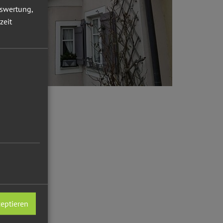
uswertung,
zeit
zeptieren