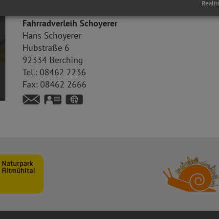
Ansprechpartner
Realis
Fahrradverleih Schoyerer
Hans
Schoyerer
Hubstraße 6
92334
Berching
Tel.:
08462 2236
Fax:
08462 2666
vCard
GPS:
49°6'25.06''N
11°26'25.4''E