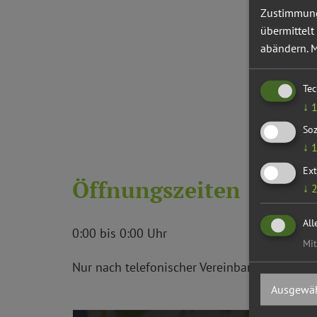
Zustimmung 
übermittelt
abändern.
M
Te
↓
Soz
↓
Ext
Öffnungszeiten
↓
All
0:00 bis 0:00 Uhr
Mit
Nur nach telefonischer Vereinbarung.
Ausgewäh