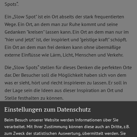
Spots“.
Ein „Slow Spot" ist ein Ort abseits der stark frequentierten
Wege. Ein Ort, an dem man zur Ruhe kommt und seine
Gedanken "kreisen" lassen kann. Ein Ort an dem man nur im
"hier und jetzt" ist, der inspiriert und "geistige kraft" schöpft.
Ein Ort an dem man frei denken kann ohne übermäßige
externe Einflüsse wie Lärm, Licht, Menschen und Verkehr.
Die „Slow Spots“ stellen für dieses Denken die perfekten Orte
dar. Der Besucher soll die Möglichkeit haben sich von dem
was er sieht, hört und riecht inspirieren zu lassen. Er soll in
der Lage sein die Ideen aus dieser Inspiration an Ort und
Stelle festhalten zu können.
Einstellungen zum Datenschutz
Der Stadtentwicklungsvereins möchte mit dem Projekt „Slow
Spots“ diese Orte für Gäste und Bewohner mit einem kleinen
Beim Besuch unserer Website werden Informationen über Sie
Büchlein sichtbar machen.
verarbeitet. Mit Ihrer Zustimmung können diese auch an Dritte, z.B.
zum Zweck der statistischen Auswertung, übermittelt werden. Sie