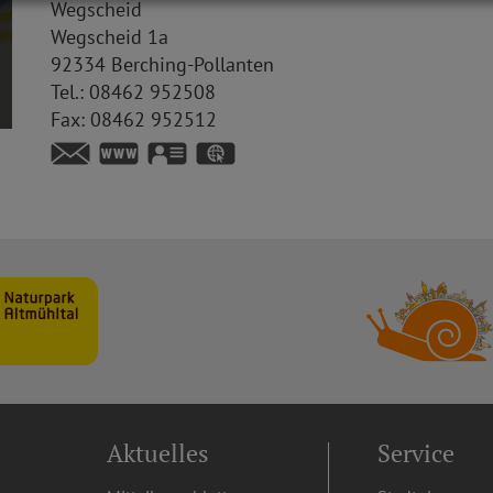
Wegscheid
Wegscheid 1a
92334
Berching-Pollanten
Tel.:
08462 952508
Fax:
08462 952512
www.altewegscheid.de
vCard
GPS:
49°8'0.42''N
11°26'58.46''E
Aktuelles
Service