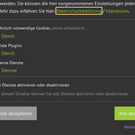
 werden. Sie können die hier vorgenommenen Einstellungen jeder
ehr dazu erfahren Sie hier:
Datenschutzerklärung
/
Impressum
.
chnisch notwendige Cookies
(immer erforderlich)
 Haus (denkmalgeschützt)
1
Dienst
iale Plugins
1
Dienst
erne Dienste
2
Dienste
e Dienste aktivieren oder deaktivieren
 diesem Schalter können Sie alle Dienste aktivieren oder deaktivieren.
Adresse
lte akzeptieren
Alle ak
Alte Wegscheid
Realis
Martina
Strachowitz