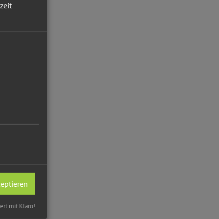
zeit
zeptieren
iert mit Klaro!