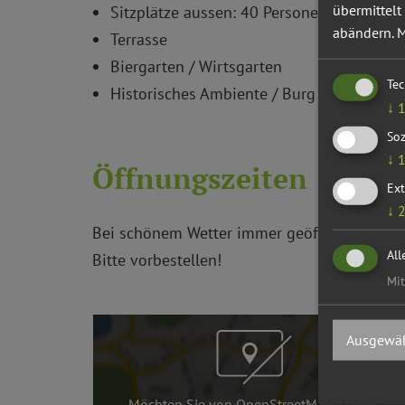
übermittelt
Sitzplätze aussen: 40 Personen
abändern.
M
Terrasse
Biergarten / Wirtsgarten
Te
Historisches Ambiente / Burg / Schloss /
↓
Soz
↓
Öffnungszeiten
Ext
↓
Bei schönem Wetter immer geöffnet!
All
Bitte vorbestellen!
Mit
Ausgewäh
Möchten Sie von
OpenStreetMap/Leaflet