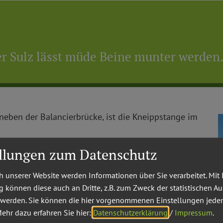
r Sulz lässt müde Beine munter werden
neben der Balancierbrücke, ist die Kneippstange im
ellungen zum Datenschutz
eippt und nicht nur an heißen Tagen eine Abkühlung
turen dem Körper eine gesunde Erfrischung bietet.
 unserer Website werden Informationen über Sie verarbeitet. Mit 
können diese auch an Dritte, z.B. zum Zweck der statistischen A
 werden. Sie können die hier vorgenommenen Einstellungen jeder
ehr dazu erfahren Sie hier:
Datenschutzerklärung
/
Impressum
.