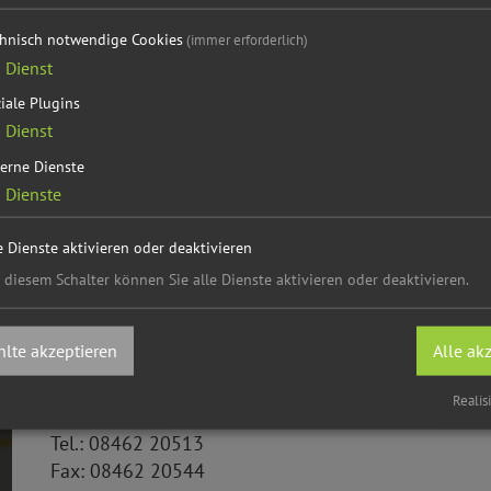
chnisch notwendige Cookies
(immer erforderlich)
1
Dienst
iale Plugins
1
Dienst
erne Dienste
2
Dienste
e Dienste aktivieren oder deaktivieren
 diesem Schalter können Sie alle Dienste aktivieren oder deaktivieren.
Ansprechpartner
lte akzeptieren
Alle ak
Tourismusbüro Berching
Pettenkoferplatz 12
Realis
92334
Berching
Tel.:
08462 20513
Fax:
08462 20544