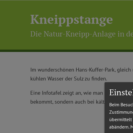
Kneippstange
Die Natur-Kneipp-Anlage in de
Im wunderschönen Hans-Kuffer-Park, gleich 
kühlen Wasser der Sulz zu finden.
Einst
Eine Infotafel zeigt an, wie man richtig kn
bekommt, sondern auch bei kälteren Tempera
Beim Besuch
Zustimmung 
übermittelt
abändern.
M