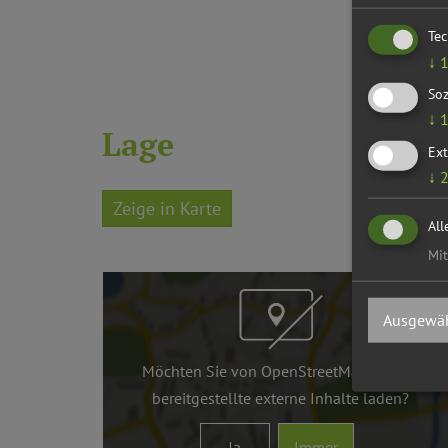
Te
↓
Soz
↓
Lage
Ext
↓
Zeige in Karte
All
Mit
Ausgewäh
Möchten Sie von
OpenStreetMap/Leaflet
bereitgestellte externe Inhalte laden?
Ja
Immer