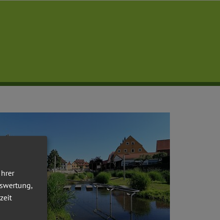
.
Ihrer
uswertung,
zeit