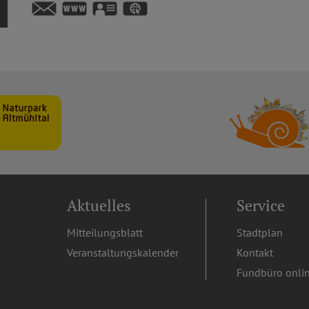
https://www.berching.de
vCard
GPS:
49°6'22.01''N
11°26'29.98''E
Aktuelles
Service
Mitteilungsblatt
Stadtplan
Veranstaltungskalender
Kontakt
Fundbüro onli