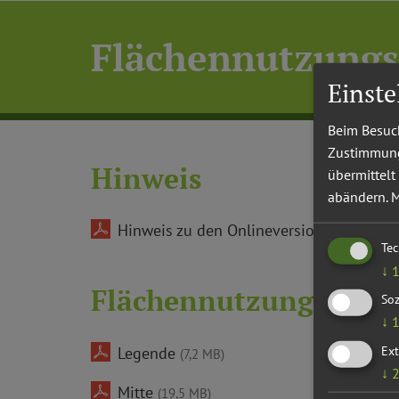
Flächennutzungs
Einst
Beim Besuch
Zustimmung 
Hinweis
übermittelt
abändern.
M
Hinweis zu den Onlineversionen
(68,3 KB)
Te
↓
Flächennutzungsplan 
Soz
↓
Ext
Legende
(7,2 MB)
↓
Mitte
(19,5 MB)