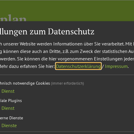
plan
ellungen zum Datenschutz
 unserer Website werden Informationen über Sie verarbeitet. Mit 
können diese auch an Dritte, z.B. zum Zweck der statistischen A
 werden. Sie können die hier vorgenommenen Einstellungen jeder
ehr dazu erfahren Sie hier:
Datenschutzerklärung
/
Impressum
.
chnisch notwendige Cookies
(immer erforderlich)
1
Dienst
(Gemeindegebiet)
iale Plugins
1
Dienst
erne Dienste
2
Dienste