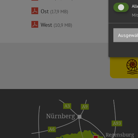
All
Ost
(17,9 MB)
Mit
West
(10,9 MB)
Ausgewäh