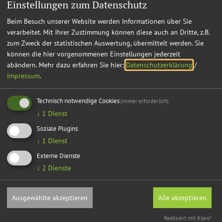
anlässlich eines Umzugs eines minderjährigen Kindes
Einstellungen zum Datenschutz
(800,1 KB)
Beim Besuch unserer Website werden Informationen über Sie
verarbeitet. Mit Ihrer Zustimmung können diese auch an Dritte, z.B.
Abmeldung
zum Zweck der statistischen Auswertung, übermittelt werden. Sie
können die hier vorgenommenen Einstellungen jederzeit
abändern.
Mehr dazu erfahren Sie hier:
Datenschutzerklärung
/
Impressum
.
Technisch notwendige Cookies
(immer erforderlich)
↓
1
Dienst
Soziale Plugins
↓
1
Dienst
Externe Dienste
↓
2
Dienste
Ausgewählte akzeptieren
Alle akzeptieren
Die Abmeldung einer Wohnung ist erforderlich, wenn
Realisiert mit Klaro!