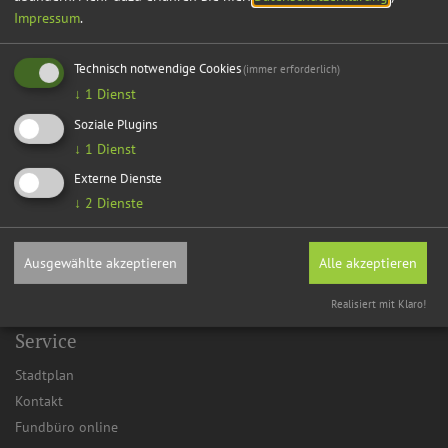
Impressum
.
Technisch notwendige Cookies
(immer erforderlich)
↓
1
Dienst
Soziale Plugins
↓
1
Dienst
Externe Dienste
↓
2
Dienste
Aktuelles
Mitteilungsblatt
Ausgewählte akzeptieren
Alle akzeptieren
Veranstaltungskalender
Realisiert mit Klaro!
Service
Stadtplan
Kontakt
Fundbüro online