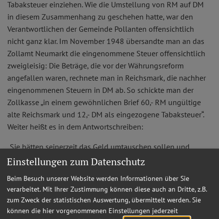
Tabaksteuer einziehen. Wie die Umstellung von RM auf DM
in diesem Zusammenhang zu geschehen hatte, war den
Verantwortlichen der Gemeinde Pollanten offensichtlich
nicht ganz klar. Im November 1948 übersandte man an das
Zollamt Neumarkt die eingenommene Steuer offensichtlich
zweigleisig: Die Beträge, die vor der Währungsreform
angefallen waren, rechnete man in Reichsmark, die nachher
eingenommenen Steuern in DM ab. So schickte man der
Zollkasse „in einem gewöhnlichen Brief 60,- RM ungültige
alte Reichsmark und 12,- DM als eingezogene Tabaksteuer“.
Weiter heißt es in dem Antwortschreiben:
„Sie hätten seinerzeit das Geld umtauschen sollen und
können. Die 60 ungültigen RM folgen anbei zurück. Die
Einstellungen zum Datenschutz
Zahlung gilt als nicht bewirkt (nur hinsichtlich der 12,-DM).
Beim Besuch unserer Website werden Informationen über Sie
verarbeitet. Mit Ihrer Zustimmung können diese auch an Dritte, z.B.
Ich werde über die Angelegenheit dem Herrn Landrat
zum Zweck der statistischen Auswertung, übermittelt werden. Sie
berichten.“
können die hier vorgenommenen Einstellungen jederzeit