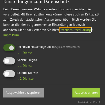
Einstellungen zum Datenschutz
Zum Musikchor haben nur die Mitwirkenden Zutritt, wofür
Beim Besuch unserer Website werden Informationen über Sie
der Chorregent sorgen wird.
verarbeitet. Mit Ihrer Zustimmung können diese auch an Dritte, z.B.
Abgesehen von den vom Herrn Chorregenten zu
zum Zweck der statistischen Auswertung, übermittelt werden. Sie
überwachenden Bestimmungen, hat diese
können die hier vorgenommenen Einstellungen jederzeit
Kirchenordnung der Polizeisoldat im Auftrage des
abändern.
Mehr dazu erfahren Sie hier:
Datenschutzerklärung
/
Pfarramtes durchzuführen u. die Widerspenstigen dem
Impressum
.
letzteren anzuzeigen.
Übertretung dieser Bestimmungen ist polizeilich strafbar.
Technisch notwendige Cookies
(immer erforderlich)
↓
1
Dienst
Die Durchführung dieser Kirchenordnung, die sich auf das
Allernotwendigste absichtlich beschränkt, würde ein für
Soziale Plugins
allemal allen Störungen ein Ende machen, und sowohl die
↓
1
Dienst
Würde des Gottesdienstes als die Ehre der Stadt wäre für alle
Externe Dienste
Zukunft gesichert sein. Es ist auch nicht zu befürchten, daß
↓
2
Dienste
gerichtliche Bestrafungen erfolgen werden, da die wenigen
unruhigen Elemente sich sofort fügen werden, wenn sie sich
Ausgewählte akzeptieren
Alle akzeptieren
überzeugen, daß mit der Durchführung der Kirchenordnung
Ernst gemacht wird. Das Stadtpfarramt würde deshalb dem
Realisiert mit Klaro!