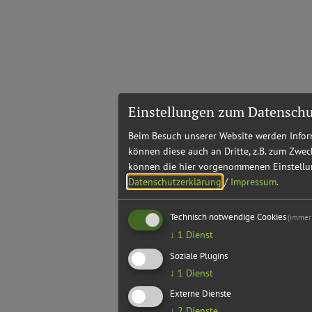
Einstellungen zum Datenschu
Beim Besuch unserer Website werden Inform
können diese auch an Dritte, z.B. zum Zwec
können die hier vorgenommenen Einstellun
Datenschutzerklärung
/
Impressum
.
Technisch notwendige Cookies
(immer 
↓
1
Dienst
Soziale Plugins
↓
1
Dienst
Externe Dienste
↓
2
Dienste