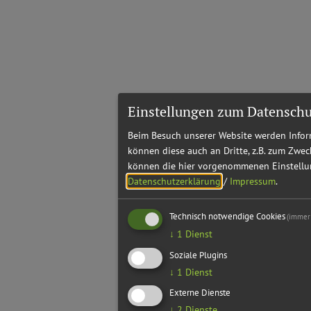
Einstellungen zum Datenschu
Beim Besuch unserer Website werden Inform
können diese auch an Dritte, z.B. zum Zwec
können die hier vorgenommenen Einstellun
Datenschutzerklärung
/
Impressum
.
Technisch notwendige Cookies
(immer 
↓
1
Dienst
Soziale Plugins
↓
1
Dienst
Externe Dienste
↓
2
Dienste