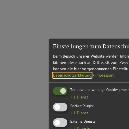
Einstellungen zum Datenschu
Beim Besuch unserer Website werden Inform
können diese auch an Dritte, z.B. zum Zwec
können die hier vorgenommenen Einstellun
Datenschutzerklärung
/
Impressum
.
Technisch notwendige Cookies
(immer 
↓
1
Dienst
Soziale Plugins
↓
1
Dienst
Externe Dienste
↓
2
Dienste