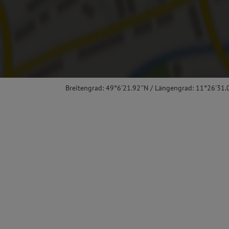
Breitengrad: 49°6'21.92''N / Längengrad: 11°26'31.0