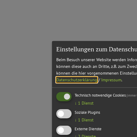
Einstellungen zum Datenschu
Beim Besuch unserer Website werden Inform
können diese auch an Dritte, z.B. zum Zwec
können die hier vorgenommenen Einstellun
Datenschutzerklärung
/
Impressum
.
Technisch notwendige Cookies
(immer 
↓
1
Dienst
Soziale Plugins
↓
1
Dienst
Externe Dienste
↓
2
Dienste