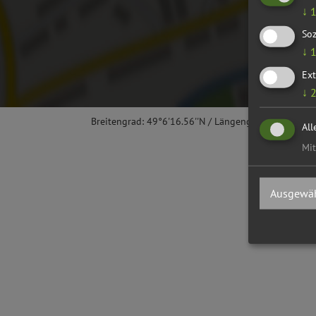
↓
Soz
↓
Ext
↓
Breitengrad: 49°6'16.56''N / Längengrad: 11°26'27.4
All
Mit
Ausgewäh