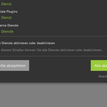
1
Dienst
iale Plugins
1
Dienst
erne Dienste
2
Dienste
4''E
e Dienste aktivieren oder deaktivieren
 diesem Schalter können Sie alle Dienste aktivieren oder deaktivieren.
lte akzeptieren
Alle ak
Realis