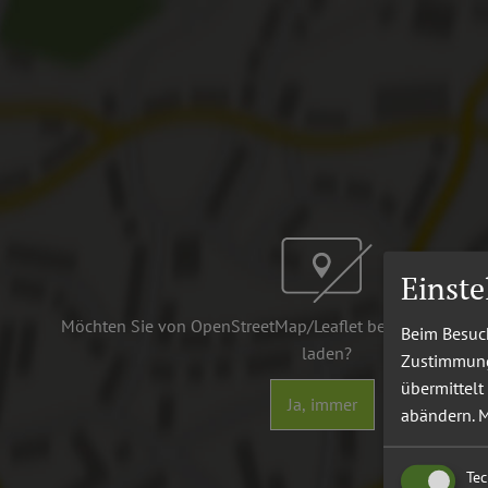
Einst
Möchten Sie von OpenStreetMap/Leaflet bereitgestellte e
Beim Besuch
laden?
Zustimmung 
übermittelt
Ja, immer
abändern.
M
Te