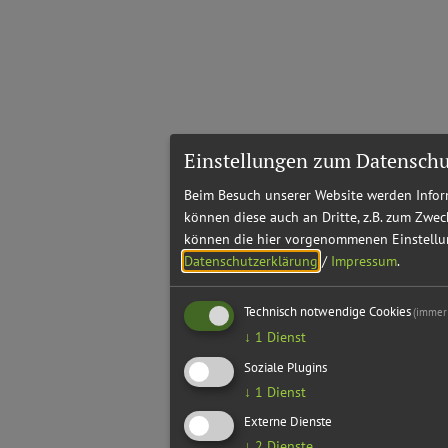
Einstellungen zum Datenschu
Beim Besuch unserer Website werden Inform
können diese auch an Dritte, z.B. zum Zwec
können die hier vorgenommenen Einstellun
Datenschutzerklärung
/
Impressum
.
Technisch notwendige Cookies
(immer 
↓
1
Dienst
Soziale Plugins
↓
1
Dienst
Externe Dienste
↓
2
Dienste