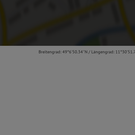
Breitengrad: 49°6'50.34''N / Längengrad: 11°30'51.7