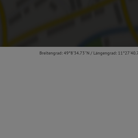
Breitengrad: 49°8'34.73''N / Längengrad: 11°27'40.7