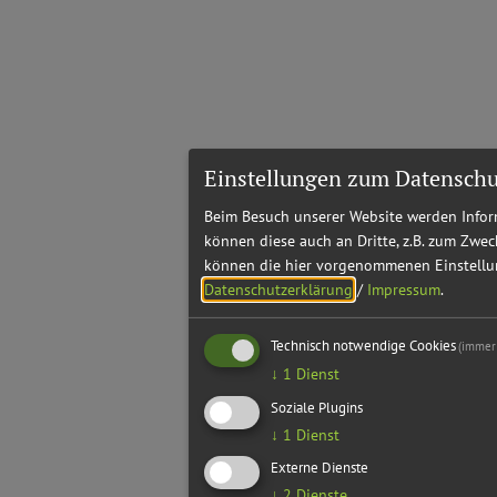
Einstellungen zum Datenschu
Beim Besuch unserer Website werden Inform
können diese auch an Dritte, z.B. zum Zwec
können die hier vorgenommenen Einstellun
Datenschutzerklärung
/
Impressum
.
Technisch notwendige Cookies
(immer 
↓
1
Dienst
Soziale Plugins
↓
1
Dienst
Externe Dienste
↓
2
Dienste