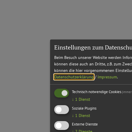
Einstellungen zum Datenschu
Beim Besuch unserer Website werden Inform
können diese auch an Dritte, z.B. zum Zwec
können die hier vorgenommenen Einstellun
Datenschutzerklärung
/
Impressum
.
Technisch notwendige Cookies
(immer 
↓
1
Dienst
Soziale Plugins
↓
1
Dienst
Externe Dienste
↓
2
Dienste